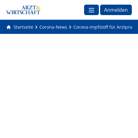
Anmelden
Startseite
Corona-News
Corona-Impfstoff für Arztprax