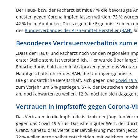
Der Haus- bzw. der Facharzt ist mit 87 % die bevorzugte 
ehesten gegen Corona impfen lassen würden. 73 % würden
42 % beim Apotheker. Dies zeigen die Ergebnisse einer 
des
Bundesverbandes der Arzneimittel-Hersteller (BAH).
Si
Besonderes Vertrauensverhältnis zum e
„Dass der Haus- und Facharzt noch vor den regionalen Imp
erster Stelle steht, ist verständlich. Hier wurde über lang
Entscheidung, bald auch in Arztpraxen gegen das Virus zu 
Hauptgeschäftsführer des BAH, die Umfrageergebnisse.
Die grundsätzliche Bereitschaft, sich gegen das
Covid-19-V
zum Vorjahr um 6 % gestiegen. 57 % der Deutschen möchte 
an, noch abwarten zu wollen. 12 % möchten sich dagegen g
Vertrauen in Impfstoffe gegen Corona-Vi
Das Vertrauen in die Impfstoffe ist trotz der jüngsten Vor
gegen das Covid-19-Virus. Das ist ein guter Wert, der durc
Cranz. Nahezu drei Viertel der Bevölkerung möchten jedoc
72 % wollen gerne selbst entscheiden, mit welchem Impfst