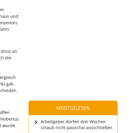
am
nhaus und
smonitors
ührt.
-Virus an
ch die
ergleich
 %) gab
schieden.
MEISTGELESEN
offen
. Hubertus
Arbeitgeber dürfen drei Wochen
rt wurde.
Urlaub nicht pauschal ausschließen