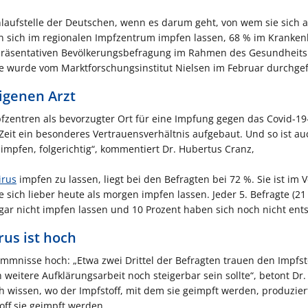
Anlaufstelle der Deutschen, wenn es darum geht, von wem sie sich 
 sich im regionalen Impfzentrum impfen lassen, 68 % im Kranke
repräsentativen Bevölkerungsbefragung im Rahmen des Gesundheit
e wurde vom Marktforschungsinstitut Nielsen im Februar durchgef
igenen Arzt
fzentren als bevorzugter Ort für eine Impfung gegen das Covid-19
e Zeit ein besonderes Vertrauensverhältnis aufgebaut. Und so ist au
impfen, folgerichtig“, kommentiert Dr. Hubertus Cranz,
irus
impfen zu lassen, liegt bei den Befragten bei 72 %. Sie ist im V
sich lieber heute als morgen impfen lassen. Jeder 5. Befragte (21
ar nicht impfen lassen und 10 Prozent haben sich noch nicht ent
rus ist hoch
kommnisse hoch: „Etwa zwei Drittel der Befragten trauen den Impfst
h weitere Aufklärungsarbeit noch steigerbar sein sollte“, betont Dr
h wissen, wo der Impfstoff, mit dem sie geimpft werden, produzie
off sie geimpft werden.