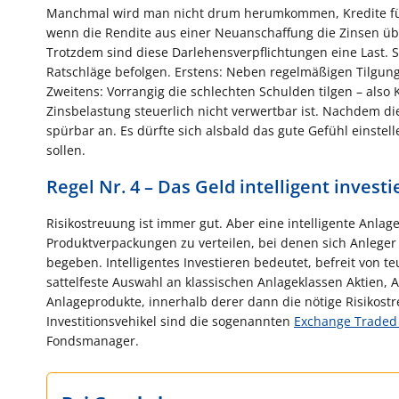
Manchmal wird man nicht drum herumkommen, Kredite für I
wenn die Rendite aus einer Neuanschaffung die Zinsen über
Trotzdem sind diese Darlehensverpflichtungen eine Last. S
Ratschläge befolgen. Erstens: Neben regelmäßigen Tilgun
Zweitens: Vorrangig die schlechten Schulden tilgen – als
Zinsbelastung steuerlich nicht verwertbar ist. Nachdem di
spürbar an. Es dürfte sich alsbald das gute Gefühl einstell
sollen.
Regel Nr. 4 – Das Geld intelligent invest
Risikostreuung ist immer gut. Aber eine intelligente Anlage
Produktverpackungen zu verteilen, bei denen sich Anlege
begeben. Intelligentes Investieren bedeutet, befreit von 
sattelfeste Auswahl an klassischen Anlageklassen Aktien, 
Anlageprodukte, innerhalb derer dann die nötige Risikostr
Investitionsvehikel sind die sogenannten
Exchange Traded
Fondsmanager.