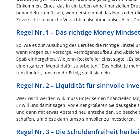
Einkommen. Eines, das in ein Leben ohne finanziellen Druck
behandeln zu müssen, wenn erst einmal das Haus oder die Pr
Zuversicht so manche Vorsichtsmaßnahme außer Acht. Dies
Regel Nr. 1 – Das richtige Money Mindse
So, wie es zur Ausübung des Berufes die richtige Einstellu
wenn Fragen zur Vorsorge, Vermögensaufbau und Absicher
Spaß einhergehen. Wie John Rockefeller einst sagte: „Es 
einen ganzen Monat dafür zu arbeiten.“ Das heißt: Je me
funktioniert, umso mehr Erfolg stellt sich ein.
Regel Nr. 2 – Liquidität für sinnvolle Inv
„Wer reich werden will, muss unter seinen finanziellen Mög
Er will uns damit sagen: Vor einer größeren Geldausgabe s
und dann mit etwas Abstand neu entscheiden. So bescheide
schaffen, um diese dann umso sinnvoller zu investieren.
Regel Nr. 3 – Die Schuldenfreiheit herbe