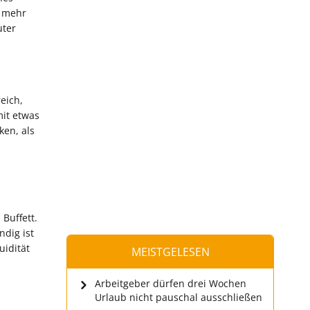
t mehr
uter
eich,
it etwas
ken, als
Buffett.
ndig ist
uidität
MEISTGELESEN
Arbeitgeber dürfen drei Wochen
Urlaub nicht pauschal ausschließen