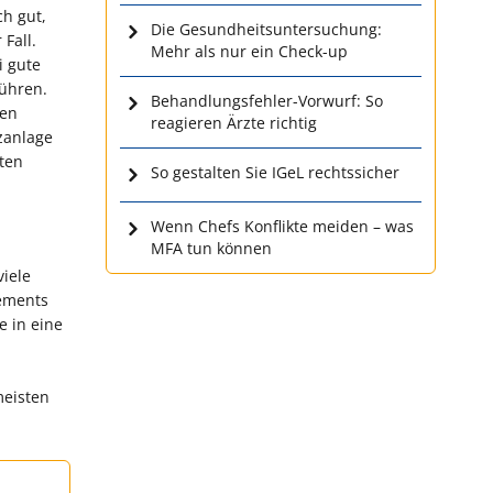
h gut,
Die Gesundheitsuntersuchung:
Fall.
Mehr als nur ein Check-up
i gute
führen.
Behandlungsfehler-Vorwurf: So
ren
reagieren Ärzte richtig
zanlage
iten
So gestalten Sie IGeL rechtssicher
Wenn Chefs Konflikte meiden – was
MFA tun können
viele
gements
e in eine
meisten