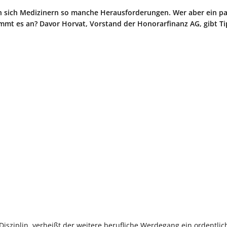
en sich Medizinern so manche Herausforderungen. Wer aber ein p
mmt es an? Davor Horvat, Vorstand der Honorarfinanz AG, gibt Ti
isziplin, verheißt der weitere berufliche Werdegang ein ordentlic