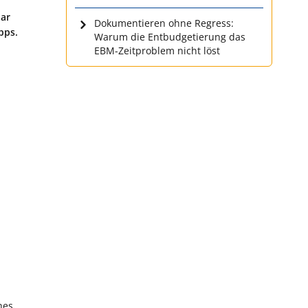
aar
Dokumentieren ohne Regress:
pps.
Warum die Entbudgetierung das
EBM-Zeitproblem nicht löst
hes