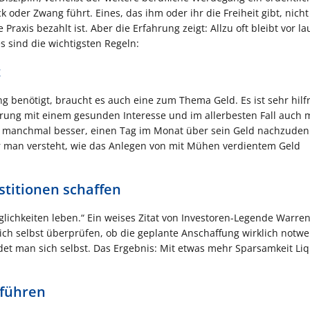
 oder Zwang führt. Eines, das ihm oder ihr die Freiheit gibt, nich
axis bezahlt ist. Aber die Erfahrung zeigt: Allzu oft bleibt vor la
 sind die wichtigsten Regeln:
t
ng benötigt, braucht es auch eine zum Thema Geld. Es ist sehr hilfr
ung mit einem gesunden Interesse und im allerbesten Fall auch m
ist manchmal besser, einen Tag im Monat über sein Geld nachzuden
hr man versteht, wie das Anlegen von mit Mühen verdientem Geld
estitionen schaffen
lichkeiten leben.“ Ein weises Zitat von Investoren-Legende Warren 
ich selbst überprüfen, ob die geplante Anschaffung wirklich notwe
t man sich selbst. Das Ergebnis: Mit etwas mehr Sparsamkeit Liq
iführen