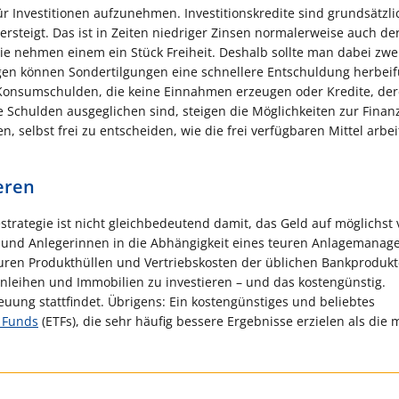
nvestitionen aufzunehmen. Investitionskredite sind grundsätzlic
steigt. Das ist in Zeiten niedriger Zinsen normalerweise auch der 
ie nehmen einem ein Stück Freiheit. Deshalb sollte man dabei zwe
gen können Sondertilgungen eine schnellere Entschuldung herbei
o Konsumschulden, die keine Einnahmen erzeugen oder Kredite, de
e Schulden ausgeglichen sind, steigen die Möglichkeiten zur Finan
en, selbst frei zu entscheiden, wie die frei verfügbaren Mittel arbe
ieren
strategie ist nicht gleichbedeutend damit, das Geld auf möglichst 
r und Anlegerinnen in die Abhängigkeit eines teuren Anlagemana
teuren Produkthüllen und Vertriebskosten der üblichen Bankprodukt
Anleihen und Immobilien zu investieren – und das kostengünstig.
euung stattfindet. Übrigens: Ein kostengünstiges und beliebtes
 Funds
(ETFs), die sehr häufig bessere Ergebnisse erzielen als die 