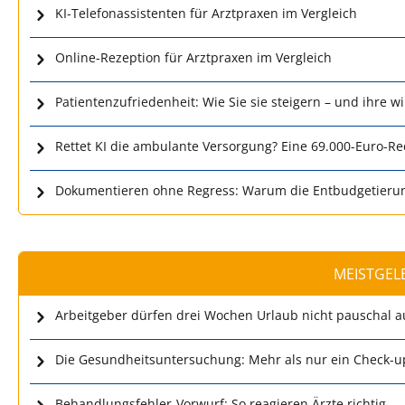
KI-Telefonassistenten für Arztpraxen im Vergleich
Online-Rezeption für Arztpraxen im Vergleich
Patientenzufriedenheit: Wie Sie sie steigern – und ihre w
Rettet KI die ambulante Versorgung? Eine 69.000-Euro-R
Dokumentieren ohne Regress: Warum die Entbudgetierun
MEISTGEL
Arbeitgeber dürfen drei Wochen Urlaub nicht pauschal a
Die Gesundheitsuntersuchung: Mehr als nur ein Check-u
Behandlungsfehler-Vorwurf: So reagieren Ärzte richtig