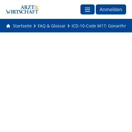
Anmelden
Startseite
FAQ & Glossar
ICD-10-Code M17: Gonarthrose