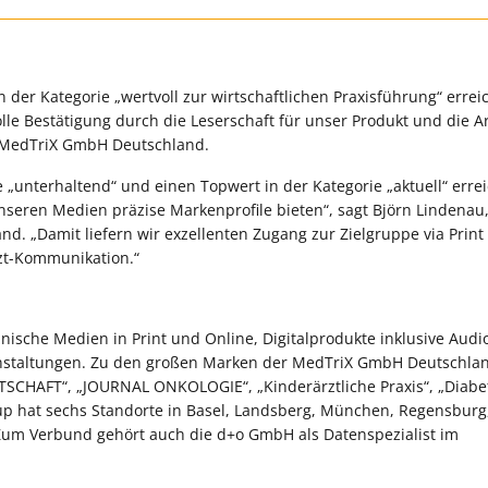
 der Kategorie „wertvoll zur wirtschaftlichen Praxisführung“ errei
lle Bestätigung durch die Leserschaft für unser Produkt und die A
er MedTriX GmbH Deutschland.
 „unterhaltend“ und einen Topwert in der Kategorie „aktuell“ errei
seren Medien präzise Markenprofile bieten“, sagt Björn Lindenau,
d. „Damit liefern wir exzellenten Zugang zur Zielgruppe via Print
rzt-Kommunikation.“
sche Medien in Print und Online, Digitalprodukte inklusive Audio
ranstaltungen. Zu den großen Marken der MedTriX GmbH Deutschla
TSCHAFT“, „JOURNAL ONKOLOGIE“, „Kinderärztliche Praxis“, „Diabe
oup hat sechs Standorte in Basel, Landsberg, München, Regensburg
Zum Verbund gehört auch die d+o GmbH als Datenspezialist im