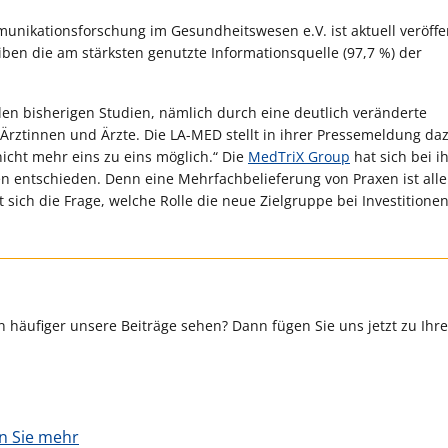
nikationsforschung im Gesundheitswesen e.V. ist aktuell veröffen
iben die am stärksten genutzte Informationsquelle (97,7 %) der
 den bisherigen Studien, nämlich durch eine deutlich veränderte
rztinnen und Ärzte. Die LA-MED stellt in ihrer Pressemeldung daz
nicht mehr eins zu eins möglich.“ Die
MedTriX Group
hat sich bei i
nen entschieden. Denn eine Mehrfachbelieferung von Praxen ist alle
t sich die Frage, welche Rolle die neue Zielgruppe bei Investitione
 häufiger unsere Beiträge sehen? Dann fügen Sie uns jetzt zu Ihr
en Sie mehr