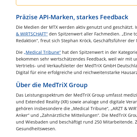
Präzise API-Marken, starkes Feedback
Die Medien der MTX werden aktiv genutzt und geschätzt. In
& WIRTSCHAFT“
den Spitzenwert aller Fachmedien. „Eine to
Redaktion“, freut sich Stephan Kröck, Geschäftsführer d
Die
„Medical Tribune“
hat den Spitzenwert in der Kategorie
bekommen sehr wertschätzendes Feedback, weil wir mit un
Vertriebs- und Verkaufsleiter der MedTriX GmbH Deutschlan
Digital für eine erfolgreiche und reichweitenstarke Hausa
Über die MedTriX Group
Das Leistungsspektrum der MedTriX Group umfasst medizini
und Extended Reality (XR) sowie analoge und digitale Ve
gehören insbesondere die „Medical Tribune“, „ARZT & WIR
Anker“ und „Zahnärztliche Mitteilungen“. Die MedTriX Gr
und Wiesbaden und beschäftigt rund 250 Mitarbeitende. 
Gesundheitswesen.