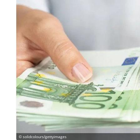
©
solidcolours/gettyimages