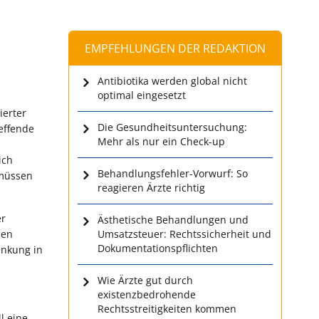
EMPFEHLUNGEN DER REDAKTION
Antibiotika werden global nicht
optimal eingesetzt
ierter
Die Gesundheitsuntersuchung:
effende
Mehr als nur ein Check-up
ich
Behandlungsfehler-Vorwurf: So
 müssen
reagieren Ärzte richtig
er
Ästhetische Behandlungen und
hen
Umsatzsteuer: Rechtssicherheit und
Dokumentationspflichten
enkung in
Wie Ärzte gut durch
existenzbedrohende
Rechtsstreitigkeiten kommen
l eine