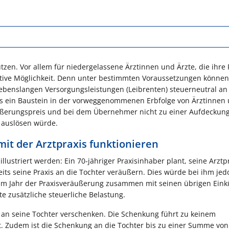
zen. Vor allem für niedergelassene Ärztinnen und Ärzte, die ihre 
aktive Möglichkeit. Denn unter bestimmten Voraussetzungen können
ebenslangen Versorgungsleistungen (Leibrenten) steuerneutral an
als ein Baustein in der vorweggenommenen Erbfolge von Ärztinnen
äußerungspreis und bei dem Übernehmer nicht zu einer Aufdeckun
g auslösen würde.
it der Arztpraxis funktionieren
ustriert werden: Ein 70-jähriger Praxisinhaber plant, seine Arztp
eits seine Praxis an die Tochter veräußern. Dies würde bei ihm jed
im Jahr der Praxisveräußerung zusammen mit seinen übrigen Eink
 zusätzliche steuerliche Belastung.
h an seine Tochter verschenken. Die Schenkung führt zu keinem
. Zudem ist die Schenkung an die Tochter bis zu einer Summe von