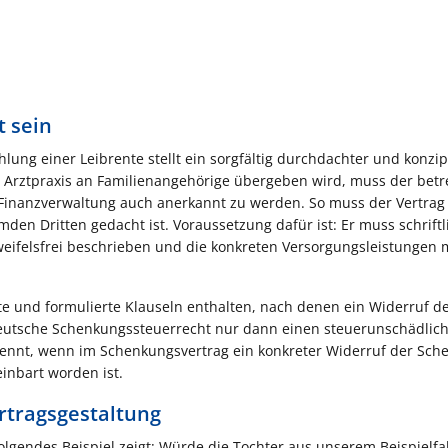
t sein
lung einer Leibrente stellt ein sorgfältig durchdachter und konzip
e Arztpraxis an Familienangehörige übergeben wird, muss der betr
 Finanzverwaltung auch anerkannt zu werden. So muss der Vertrag
emden Dritten gedacht ist. Voraussetzung dafür ist: Er muss schriftl
eifelsfrei beschrieben und die konkreten Versorgungsleistungen
te und formulierte Klauseln enthalten, nach denen ein Widerruf d
deutsche Schenkungssteuerrecht nur dann einen steuerunschädlic
ennt, wenn im Schenkungsvertrag ein konkreter Widerruf der Sch
einbart worden ist.
rtragsgestaltung
folgendes Beispiel zeigt: Würde die Tochter aus unserem Beispielfal