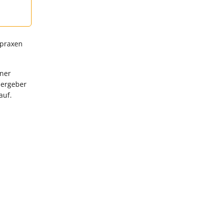
tpraxen
iner
bergeber
auf.