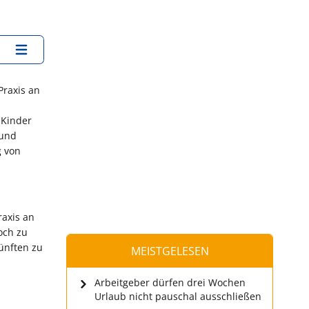
Praxis an
 Kinder
 und
g von
raxis an
och zu
ünften zu
MEISTGELESEN
Arbeitgeber dürfen drei Wochen
Urlaub nicht pauschal ausschließen