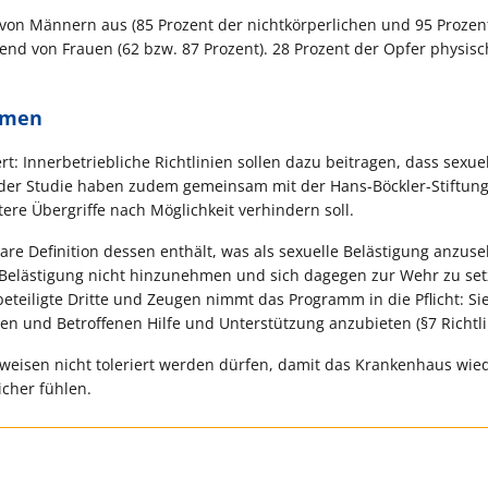
h von Männern aus (85 Prozent der nichtkörperlichen und 95 Prozen
end von Frauen (62 bzw. 87 Prozent). 28 Prozent der Opfer physisc
mmen
t: Innerbetriebliche Richtlinien sollen dazu beitragen, dass sexuel
er Studie haben zudem gemeinsam mit der Hans-Böckler-Stiftung
re Übergriffe nach Möglichkeit verhindern soll.
 klare Definition dessen enthält, was als sexuelle Belästigung anzuse
 Belästigung nicht hinzunehmen und sich dagegen zur Wehr zu set
eteiligte Dritte und Zeugen nimmt das Programm in die Pflicht: S
n und Betroffenen Hilfe und Unterstützung anzubieten (§7 Richtli
nsweisen nicht toleriert werden dürfen, damit das Krankenhaus wie
icher fühlen.