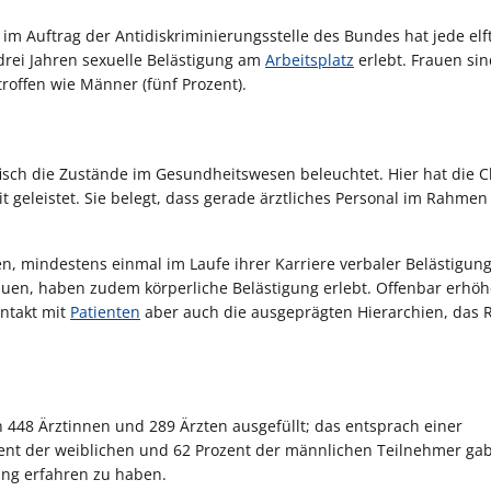
 im Auftrag der Antidiskriminierungsstelle des Bundes hat jede elf
drei Jahren sexuelle Belästigung am
Arbeitsplatz
erlebt. Frauen sin
roffen wie Männer (fünf Prozent).
fisch die Zustände im Gesundheitswesen beleuchtet. Hier hat die C
it geleistet. Sie belegt, dass gerade ärztliches Personal im Rahmen
n, mindestens einmal im Laufe ihrer Karriere verbaler Belästigun
rauen, haben zudem körperliche Belästigung erlebt. Offenbar erhöh
ntakt mit
Patienten
aber auch die ausgeprägten Hierarchien, das R
448 Ärztinnen und 289 Ärzten ausgefüllt; das entsprach einer
zent der weiblichen und 62 Prozent der männlichen Teilnehmer ga
ung erfahren zu haben.