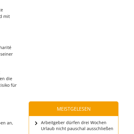
te
d mit
harité
 seiner
g
en die
isiko für
MEISTGELESEN
Arbeitgeber dürfen drei Wochen
ben an,
Urlaub nicht pauschal ausschließen