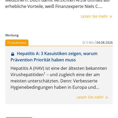
erhebliche Vorteile, weiß Finanzexperte Niels C.
Fleischhauer. Er erklärt, warum es hier auf die Wahl
Lesen Sie mehr
des richtigen Beraters ankommt.
Werbung
|
Produktnews
5 Min
04.08.2026
Hepatitis A: 3 Kasuistiken zeigen, warum
Prävention Priorität haben muss
Hepatitis A (HAV) ist eine der ältesten bekannten
1
Virushepatitiden
– und zugleich eine der am
meisten unterschätzten. Denn: Verbesserte
Hygienebedingungen haben in Europa und
Nordamerika zwar zu einem deutlichen
Lesen Sie mehr
Rückgang der Erkrankungen geführt, gleichzeitig
jedoch den Anteil nicht immuner Personen
2
erhöht.
Dadurch besteht insbesondere bei