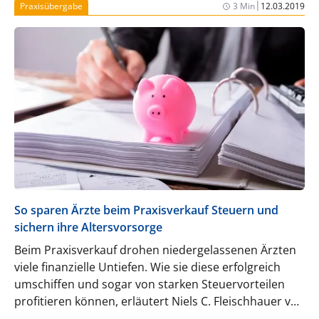
Reisen in Endemiegebiete oder beim Konsum
|
Praxisübergabe
3 Min
12.03.2019
kontaminierter Lebensmittel weiterhin ein
relevantes Infektionsrisiko.
So sparen Ärzte beim Praxisverkauf Steuern und
sichern ihre Altersvorsorge
Beim Praxisverkauf drohen niedergelassenen Ärzten
viele finanzielle Untiefen. Wie sie diese erfolgreich
umschiffen und sogar von starken Steuervorteilen
profitieren können, erläutert Niels C. Fleischhauer von
Monetaris im folgenden Beitrag.