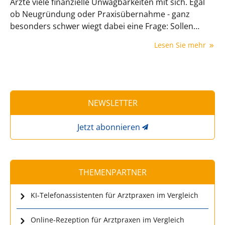
Ärzte viele finanzielle Unwägbarkeiten mit sich. Egal
ob Neugründung oder Praxisübernahme - ganz
besonders schwer wiegt dabei eine Frage: Sollen
Ärzte die Praxisimmobilie kaufen oder mieten? Niels
Lesen Sie mehr
Fleischhauer von Monetaris gibt darauf im folgenden
Beitrag eine klare Antwort: kaufen.
NEWSLETTER
Jetzt abonnieren
THEMENPARTNER
KI-Telefonassistenten für Arztpraxen im Vergleich
Online-Rezeption für Arztpraxen im Vergleich