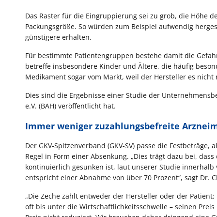
Das Raster für die Eingruppierung sei zu grob, die Höhe d
Packungsgröße. So würden zum Beispiel aufwendig hergest
günstigere erhalten.
Für bestimmte Patientengruppen bestehe damit die Gefahr
betreffe insbesondere Kinder und Ältere, die häufig bes
Medikament sogar vom Markt, weil der Hersteller es nich
Dies sind die Ergebnisse einer Studie der Unternehmensbe
e.V. (BAH) veröffentlicht hat.
Immer weniger zuzahlungsbefreite Arzneim
Der GKV-Spitzenverband (GKV-SV) passe die Festbeträge, als
Regel in Form einer Absenkung. „Dies trägt dazu bei, dass
kontinuierlich gesunken ist, laut unserer Studie innerhalb
entspricht einer Abnahme von über 70 Prozent“, sagt Dr. Ch
„Die Zeche zahlt entweder der Hersteller oder der Patient:
oft bis unter die Wirtschaftlichkeitsschwelle – seinen Prei