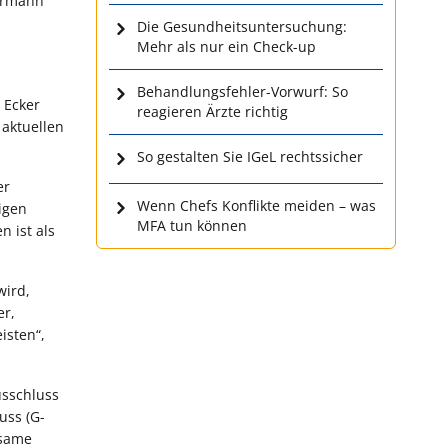
Hermann
Die Gesundheitsuntersuchung:
Mehr als nur ein Check-up
Behandlungsfehler-Vorwurf: So
 Ecker
reagieren Ärzte richtig
 aktuellen
So gestalten Sie IGeL rechtssicher
er
Wenn Chefs Konflikte meiden – was
igen
MFA tun können
n ist als
wird,
er,
isten“,
usschluss
uss (G-
nsame