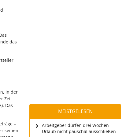
nd
 Das
inde das
steller
n, in der
r Zeit
8). Das
MEISTGELESEN
eträge –
Arbeitgeber dürfen drei Wochen
er seinen
Urlaub nicht pauschal ausschließen