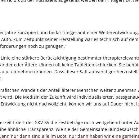
renze, bis zu der höchstens abgesenkt werden darf“, folgert Dr. 
r Jahre konzipiert und bedarf insgesamt einer Weiterentwicklung.
en Auto. Zum Zeitpunkt seiner Herstellung war es technisch auf dem
Anforderungen noch zu genügen.“
Linie eine stärkere Berücksichtigung bestimmter therapierelevant
Kinder oder Ältere können oft keine Tabletten schlucken. Sie benöt
rhaupt einnehmen können. Dass dieser Saft aufwendiger herzustelle
n.
rafischen Wandels der Anteil älterer Menschen weiter zunehmen 
wird. Die Medizin der Zukunft wird individualisierter, passgenau
Entwicklung nicht nachvollzieht, können wir uns auf Dauer nicht le
zeit fixiert der GKV-SV die Festbeträge noch weitgehend unter A
r eine ähnliche Transparenz, wie sie der Gemeinsame Bundesaussch
 Denn nur dann sind alle im Boot, nur dann haben wir eine gemei