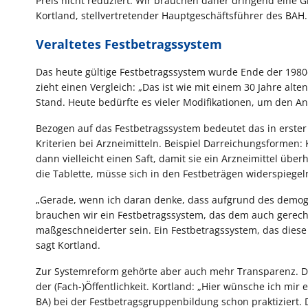
Preis nicht reduziert. Wir brauchen daher dringend eine G
Kortland, stellvertretender Hauptgeschäftsführer des BAH.
Veraltetes Festbetragssystem
Das heute gültige Festbetragssystem wurde Ende der 1980e
zieht einen Vergleich: „Das ist wie mit einem 30 Jahre alt
Stand. Heute bedürfte es vieler Modifikationen, um den 
Bezogen auf das Festbetragssystem bedeutet das in erster 
Kriterien bei Arzneimitteln. Beispiel Darreichungsformen: 
dann vielleicht einen Saft, damit sie ein Arzneimittel übe
die Tablette, müsse sich in den Festbeträgen widerspiegel
„Gerade, wenn ich daran denke, dass aufgrund des demog
brauchen wir ein Festbetragssystem, das dem auch gerecht 
maßgeschneiderter sein. Ein Festbetragssystem, das diese 
sagt Kortland.
Zur Systemreform gehörte aber auch mehr Transparenz. Der
der (Fach-)Öffentlichkeit. Kortland: „Hier wünsche ich mi
BA) bei der Festbetragsgruppenbildung schon praktiziert.