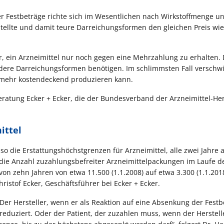
er Festbeträge richte sich im Wesentlichen nach Wirkstoffmenge u
ellte und damit teure Darreichungsformen den gleichen Preis wie
, ein Arzneimittel nur noch gegen eine Mehrzahlung zu erhalten.
ondere Darreichungsformen benötigen. Im schlimmsten Fall verschw
t mehr kostendeckend produzieren kann.
ratung Ecker + Ecker, die der Bundesverband der Arzneimittel-Her
ittel
o die Erstattungshöchstgrenzen für Arzneimittel, alle zwei Jahre a
 die Anzahl zuzahlungsbefreiter Arzneimittelpackungen im Laufe de
 von zehn Jahren von etwa 11.500 (1.1.2008) auf etwa 3.300 (1.1.201
ristof Ecker, Geschäftsführer bei Ecker + Ecker.
 Der Hersteller, wenn er als Reaktion auf eine Absenkung der Festb
s reduziert. Oder der Patient, der zuzahlen muss, wenn der Herstell