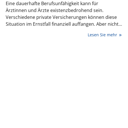
Eine dauerhafte Berufsunfähigkeit kann für
Ärztinnen und Ärzte existenzbedrohend sein.
Verschiedene private Versicherungen können diese
Situation im Ernstfall finanziell auffangen. Aber nicht
jede Police ist für Praxischefs gleichermaßen gut
Lesen Sie mehr
geeignet. Die wichtigsten Fakten auf einen Blick.