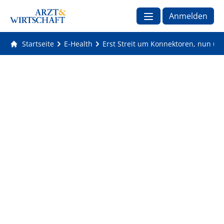
Anmelden
Startseite
E-Health
Erst Streit um Konnektoren, nun um