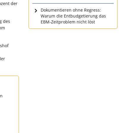
ozent der
Dokumentieren ohne Regress:
Warum die Entbudgetierung das
g des
EBM-Zeitproblem nicht löst
amm
tshof
der
en