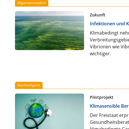
Allgemeinmedizin
Zukunft
Infektionen und K
Klimabedingt neh
Verbreitungsgebie
Vibrionen wie Vi
wichtiger.
Nachhaltigkeit
Pilotprojekt
Klimasensible Be
Der Freistaat erp
Gesundheitsberatu
klimabedingte Ges