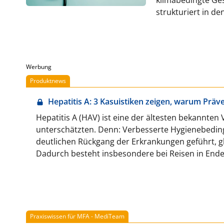
strukturiert in d
profitieren.
Werbung
Produktnews
Hepatitis A: 3 Kasuistiken zeigen, warum Präv
Hepatitis A (HAV) ist eine der ältesten bekannten 
unterschätzten. Denn: Verbesserte Hygienebedi
deutlichen Rückgang der Erkrankungen geführt, gl
Dadurch besteht insbesondere bei Reisen in End
weiterhin ein relevantes Infektionsrisiko.
Praxiswissen für MFA - MediTeam