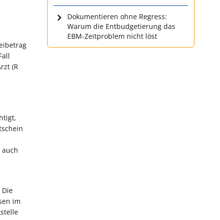
Dokumentieren ohne Regress:
Warum die Entbudgetierung das
EBM-Zeitproblem nicht löst
reibetrag
all
rzt (R
tigt,
tschein
t auch
 Die
ösen im
stelle