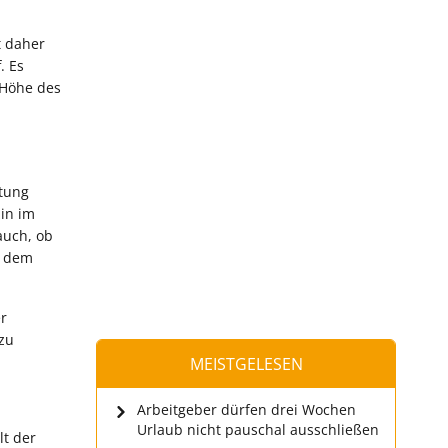
t daher
. Es
 Höhe des
stung
in im
auch, ob
r dem
er
 zu
MEISTGELESEN
Arbeitgeber dürfen drei Wochen
Urlaub nicht pauschal ausschließen
lt der