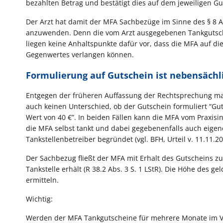
bezahlten Betrag und bestätigt dies auf dem jeweiligen Gu
Der Arzt hat damit der MFA Sachbezüge im Sinne des § 8 A
anzuwenden. Denn die vom Arzt ausgegebenen Tankgutsche
liegen keine Anhaltspunkte dafür vor, dass die MFA auf di
Gegenwertes verlangen können.
Formulierung auf Gutschein ist nebensächl
Entgegen der früheren Auffassung der Rechtsprechung mac
auch keinen Unterschied, ob der Gutschein formuliert “G
Wert von 40 €”. In beiden Fällen kann die MFA vom Praxisi
die MFA selbst tankt und dabei gegebenenfalls auch eig
Tankstellenbetreiber begründet (vgl. BFH, Urteil v. 11.11.201
Der Sachbezug fließt der MFA mit Erhalt des Gutscheins z
Tankstelle erhält (R 38.2 Abs. 3 S. 1 LStR). Die Höhe des g
ermitteln.
Wichtig:
Werden der MFA Tankgutscheine für mehrere Monate im Vor