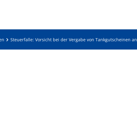
en
Steuerfalle: Vorsicht bei der Vergabe von Tankgutscheinen an