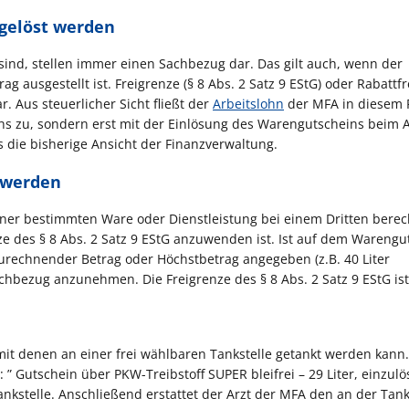
ngelöst werden
sind, stellen immer einen Sachbezug dar. Das gilt auch, wenn der
g ausgestellt ist. Freigrenze (§ 8 Abs. 2 Satz 9 EStG) oder Rabattf
. Aus steuerlicher Sicht fließt der
Arbeitslohn
der MFA in diesem F
s zu, sondern erst mit der Einlösung des Warengutscheins beim A
lls die bisherige Ansicht der Finanzverwaltung.
t werden
ner bestimmten Ware oder Dienstleistung bei einem Dritten berech
ze des § 8 Abs. 2 Satz 9 EStG anzuwenden ist. Ist auf dem Warengu
urechnender Betrag oder Höchstbetrag angegeben (z.B. 40 Liter
achbezug anzunehmen. Die Freigrenze des § 8 Abs. 2 Satz 9 EStG is
mit denen an einer frei wählbaren Tankstelle getankt werden kann.
 Gutschein über PKW-Treibstoff SUPER bleifrei – 29 Liter, einzul
nkstelle. Anschließend erstattet der Arzt der MFA den an der Tank