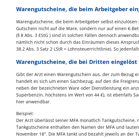
Warengutscheine, die beim Arbeitgeber ei
Warengutscheine, die beim Arbeitgeber selbst einzulösen 
Gutschein nicht auf die Ware, sondern nur auf einen €-Betra
(§ 8 Abs. 3 EStG ) sind in solchen Fällen dennoch anwendbar
nämlich nicht schon durch das Einräumen dieses Anspruch
38.2 Abs. 3 Satz 2 LStR = Lohnsteuerrichtlinie). So jedenfa
Warengutscheine, die bei Dritten eingelös
Gibt der Arzt einen Warengutschein aus, der zum Bezug ei
handelt es sich um einen Sachbezug, auf den die Freigren
neben der bezeichneten Ware oder Dienstleistung ein anz
Superbenzin, höchstens im Wert von 44 €), ist ebenfalls S
hier anwendbar.
Beispiel:
Der Arzt überlässt seiner MFA monatlich Tankgutscheine, 
Tankgutscheine enthalten den Namen der MFA und lauten: ”
November 18″. Die MFA tankt und bezahlt jeweils an der Ta