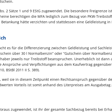
tschein.
bs. 2 Sätze 1 und 9 EStG zugewendet. Die besondere Freigrenze is
ine berechtigen die MFA lediglich zum Bezug von PKW-Treibstoff
e Betankung hätte verzichten und stattdessen eine Geldleistung in
ich
ht es für die Differenzierung zwischen Geldleistung und Sachlei
utschein über 30 l Normalbenzin” oder “Gutschein über Normalbenz
nhaber jeweils nur Treibstoff beanspruchen. Unerheblich ist dann 
ene Ansprüche und Verpflichtungen aus dem Kaufvertrag gegenübe
0, BStBl 2011 II S. 389).
u, weil sie in diesem Zeitpunkt einen Rechtsanspruch gegenüber d
eldwerten Vorteils ist somit anhand des Literpreises am Ausgabetag
aus zugewendet, ist ihr der gesamte Sachbezug bereits bei Erha