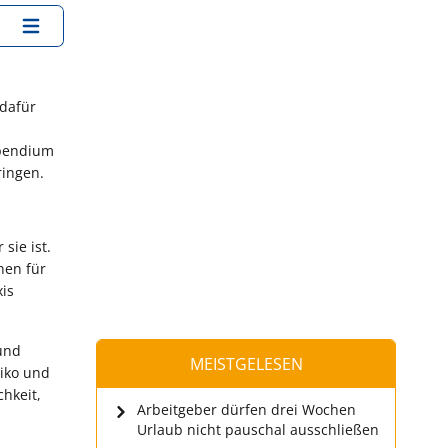
 dafür
ipendium
ringen.
sie ist.
nen für
xis
 und
MEISTGELESEN
siko und
hkeit,
Arbeitgeber dürfen drei Wochen
Urlaub nicht pauschal ausschließen