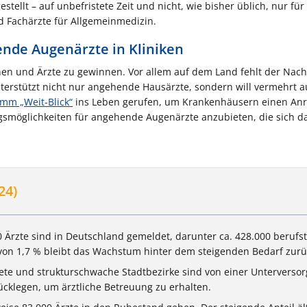
tellt – auf unbefristete Zeit und nicht, wie bisher üblich, nur für
d Fachärzte für Allgemeinmedizin.
nde Augenärzte in Kliniken
nen und Ärzte zu gewinnen. Vor allem auf dem Land fehlt der Nac
terstützt nicht nur angehende Hausärzte, sondern will vermehrt 
mm „Weit-Blick“
ins Leben gerufen, um Krankenhäusern einen Anr
gsmöglichkeiten für angehende Augenärzte anzubieten, die sich d
24)
0 Ärzte sind in Deutschland gemeldet, darunter ca. 428.000 berufst
s von 1,7 % bleibt das Wachstum hinter dem steigenden Bedarf zurü
iete und strukturschwache Stadtbezirke sind von einer Unterverso
ücklegen, um ärztliche Betreuung zu erhalten.