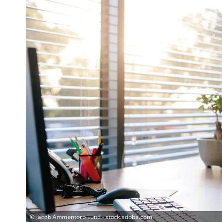
©
Jacob Ammentorp Lund - stock.adobe.com