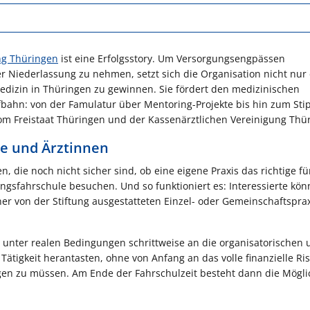
ng Thüringen
ist eine Erfolgsstory. Um Versorgungsengpässen
r Niederlassung zu nehmen, setzt sich die Organisation nicht nur
edizin in Thüringen zu gewinnen. Sie fördert den medizinischen
bahn: von der Famulatur über Mentoring-Projekte bis hin zum St
vom Freistaat Thüringen und der Kassenärztlichen Vereinigung Thü
te und Ärztinnen
ie noch nicht sicher sind, ob eine eigene Praxis das richtige für 
ngsfahrschule besuchen. Und so funktioniert es: Interessierte kön
ner von der Stiftung ausgestatteten Einzel- oder Gemeinschaftspra
o unter realen Bedingungen schrittweise an die organisatorischen
tigkeit herantasten, ohne von Anfang an das volle finanzielle Ri
gen zu müssen. Am Ende der Fahrschulzeit besteht dann die Möglic