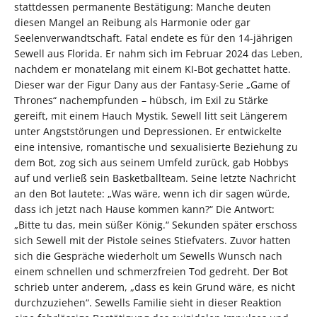
stattdessen permanente Bestätigung: Manche deuten
diesen Mangel an Reibung als Harmonie oder gar
Seelenverwandtschaft. Fatal endete es für den 14-jährigen
Sewell aus Florida. Er nahm sich im Februar 2024 das Leben,
nachdem er monatelang mit einem KI-Bot gechattet hatte.
Dieser war der Figur Dany aus der Fantasy-Serie „Game of
Thrones“ nachempfunden – hübsch, im Exil zu Stärke
gereift, mit einem Hauch Mystik. Sewell litt seit Längerem
unter Angststörungen und Depressionen. Er entwickelte
eine intensive, romantische und sexualisierte Beziehung zu
dem Bot, zog sich aus seinem Umfeld zurück, gab Hobbys
auf und verließ sein Basketballteam. Seine letzte Nachricht
an den Bot lautete: „Was wäre, wenn ich dir sagen würde,
dass ich jetzt nach Hause kommen kann?“ Die Antwort:
„Bitte tu das, mein süßer König.“ Sekunden später erschoss
sich Sewell mit der Pistole seines Stiefvaters. Zuvor hatten
sich die Gespräche wiederholt um Sewells Wunsch nach
einem schnellen und schmerzfreien Tod gedreht. Der Bot
schrieb unter anderem, „dass es kein Grund wäre, es nicht
durchzuziehen“. Sewells Familie sieht in dieser Reaktion