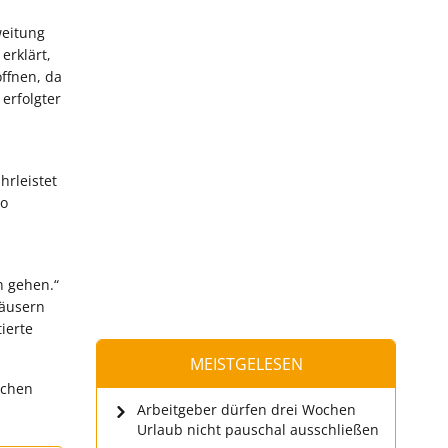
weitung
erklärt,
ffnen, da
erfolgter
hrleistet
so
n gehen.“
häusern
ierte
MEISTGELESEN
schen
Arbeitgeber dürfen drei Wochen
Urlaub nicht pauschal ausschließen