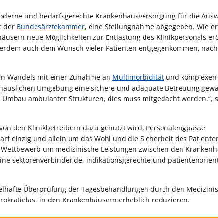
moderne und bedarfsgerechte Krankenhausversorgung für die Aus
t der
Bundesärztekammer
, eine Stellungnahme abgegeben. Wie er 
sern neue Möglichkeiten zur Entlastung des Klinikpersonals erö
außerdem auch dem Wunsch vieler Patienten entgegenkommen, nach 
hen Wandels mit einer Zunahme an
Multimorbidität
und komplexen
er häuslichen Umgebung eine sichere und adäquate Betreuung gewä
d Umbau ambulanter Strukturen, dies muss mitgedacht werden.“, 
von den Klinikbetreibern dazu genutzt wird, Personalengpässe
darf einzig und allein um das Wohl und die Sicherheit des Patiente
in Wettbewerb um medizinische Leistungen zwischen den Kranken
eine sektorenverbindende, indikationsgerechte und patientenorient
gelhafte Überprüfung der Tagesbehandlungen durch den Medizini
rokratielast in den Krankenhäusern erheblich reduzieren.