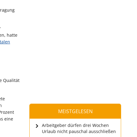
fragung
r
en, hatte
italen
e Qualität
ete
n
MEISTGELESEN
Prozent
ns eine
Arbeitgeber dürfen drei Wochen
Urlaub nicht pauschal ausschließen