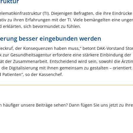
truktur
lematikinfrastruktur (TI). Diejenigen Befragten, die ihre Eindrücke
egativ zu ihren Erfahrungen mit der TI. Viele bemängelten eine un
d erklärten, sich bevormundet zu fühlen.
isierung besser eingebunden werden
 Weckruf, der Konsequenzen haben muss,“ betont DAK-Vorstand Sto
k zur Gesundheitsagentur erfordere eine stärkere Einbindung der
tät der Zusammenarbeit. Entscheidend wird sein, sowohl die Ärzt
die Digitalisierung mit ihnen gemeinsam zu gestalten – orientiert
 Patienten“, so der Kassenchef.
 häufiger unsere Beiträge sehen? Dann fügen Sie uns jetzt zu Ihr