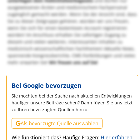
unterliegen dem Heilmittelwerbegesetz
und dürfen nur
ausgewiesenen Ärzten und medizinischem Fachpersonal
zugänglich gemacht werden. Wenn Sie der Ansicht sind, dass
Sie zu dieser Zielgruppe gehören, würden wir uns freuen,
wenn Sie sich für einen kostenlosen Account registrieren
würden! Im Anschluss erhalten Sie sofortigen Zugang zu
diesem und vielen weiteren, interessanten Inhalten zu
medizinisch-wissenschaftlichen Fachthemen! Aktuelle News,
spannende Kongressberichte, CME-Fortbildungen und vieles
mehr erwarten Sie!
Wir freuen uns auf Sie!
Bei Google bevorzugen
Sie möchten bei der Suche nach aktuellen Entwicklungen
häufiger unsere Beiträge sehen? Dann fügen Sie uns jetzt
zu Ihren bevorzugten Quellen hinzu.
Als bevorzugte Quelle auswählen
Wie funktioniert das? Häufige Fragen:
Hier erfahren