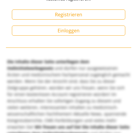
Registrieren
Einloggen
Die Inhalte dieser Seite unterliegen dem
Heilmittelwerbegesetz
und dürfen nur ausgewiesenen
Ärzten und medizinischem Fachpersonal zugänglich gemacht
werden. Wenn Sie der Ansicht sind, dass Sie zu dieser
Zielgruppe gehören, würden wir uns freuen, wenn Sie sich
für einen kostenlosen Account registrieren würden! Im
Anschluss erhalten Sie sofortigen Zugang zu diesem und
vielen weiteren, interessanten Inhalten zu medizinisch-
wissenschaftlichen Fachthemen! Aktuelle News, spannende
Kongressberichte, CME-Fortbildungen und vieles mehr
erwarten Sie!
Wir freuen uns auf Sie!
Die Inhalte dieser Seite