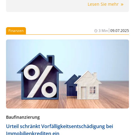
Lesen Sie mehr
Rückgang der Erkrankungen geführt, gleichzeitig
jedoch den Anteil nicht immuner Personen
2
erhöht.
Dadurch besteht insbesondere bei
Reisen in Endemiegebiete oder beim Konsum
|
Finanzen
3 Min
09.07.2025
kontaminierter Lebensmittel weiterhin ein
relevantes Infektionsrisiko.
Baufinanzierung
Urteil schränkt Vorfälligkeitsentschädigung bei
Immobilienkrediten ein