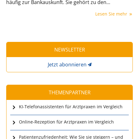
häufig zur Bankauskunft. Sie gehört zu den
klassischen Instrumenten der Bonitätsprüfung – und
Lesen Sie mehr
ist gleichzeitig eines der am häufigsten
missverstandenen. Denn eine Bankauskunft sagt
vieles, aber längst nicht alles. Dieser Beitrag erklärt,
was eine Bankauskunft ist, was sie enthält, wie man
sie anfordert und wo ihre rechtlichen Grenzen liegen.
NEWSLETTER
Jetzt abonnieren
THEMENPARTNER
KI-Telefonassistenten für Arztpraxen im Vergleich
Online-Rezeption für Arztpraxen im Vergleich
Patientenzufriedenheit: Wie Sie sie steigern – und