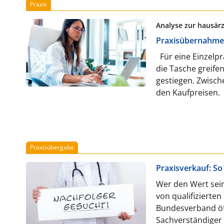
Praxis
Analyse zur hausär
Praxisübernahme:
Für eine Einzelp
die Tasche greifen
gestiegen. Zwisch
den Kaufpreisen.
Praxisübergabe
Praxisverkauf: So
Wer den Wert sein
von qualifizierte
Bundesverband öffe
Sachverständiger e