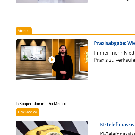
Praxisverkauf.
Videos
Praxisabgabe: Wie
Immer mehr Niede
Praxis zu verkau
In Kooperation mit DocMedico
DocMedico
KI-Telefonassis
KI-Telefonassi