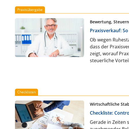
Praxisübergabe
Bewertung, Steuern,
Praxisverkauf: So
Ob wegen Ruhestan
dass der Praxisver
zeigt, worauf Pra
steuerliche Vortei
Checklisten
Wirtschaftliche Stab
Checkliste: Contr
Gerade in Zeiten
zunehmender Bela