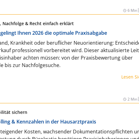
6 Min
 Nachfolge & Recht einfach erklärt
 gelingt Ihnen 2026 die optimale Praxisabgabe
d, Krankheit oder beruflicher Neuorientierung: Entscheide
kauf professionell vorbereitet wird. Dieser aktualisierte Lei
xisinhaber achten müssen: von der Praxisbewertung über
le bis zur Nachfolgesuche.
Lesen S
2 Min
ilität sichern
olling & Kennzahlen in der Hausarztpraxis
 steigender Kosten, wachsender Dokumentationspflichten u
stung durch Bürokratie benötigen Praxisinhaberinnen un