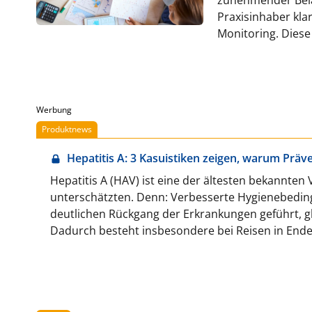
Praxisinhaber kla
Monitoring. Diese
praxisnahe Orient
effizient zu steuer
Werbung
Produktnews
Hepatitis A: 3 Kasuistiken zeigen, warum Präv
Hepatitis A (HAV) ist eine der ältesten bekannten 
unterschätzten. Denn: Verbesserte Hygienebedi
deutlichen Rückgang der Erkrankungen geführt, gl
Dadurch besteht insbesondere bei Reisen in End
weiterhin ein relevantes Infektionsrisiko.