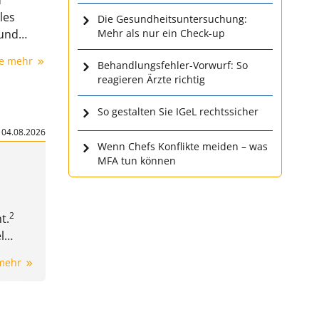
les
Die Gesundheitsuntersuchung:
 und
Mehr als nur ein Check-up
ngen
ie mehr
Behandlungsfehler-Vorwurf: So
reagieren Ärzte richtig
So gestalten Sie IGeL rechtssicher
|
04.08.2026
Wenn Chefs Konflikte meiden – was
MFA tun können
2
t.
l
 mehr