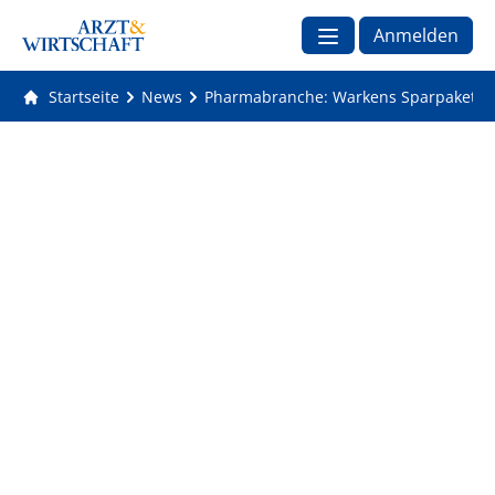
Anmelden
Startseite
News
Pharmabranche: Warkens Sparpaket be