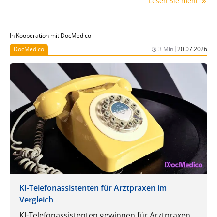
Lesen Sie mehr
Organspende geführt – ein Wert, der das Haus erneut
in die Spitzengruppe bringt.
In Kooperation mit DocMedico
|
DocMedico
3 Min
20.07.2026
KI-Telefonassistenten für Arztpraxen im
Vergleich
KI-Telefonassistenten gewinnen für Arztpraxen