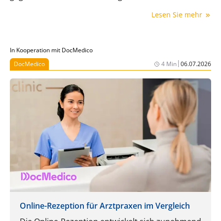
Euro ist der Broermann Medical Innovation Award
Lesen Sie mehr
einer der höchstdotierten Medizinpreise der Welt.
In Kooperation mit DocMedico
|
DocMedico
4 Min
06.07.2026
Online-Rezeption für Arztpraxen im Vergleich