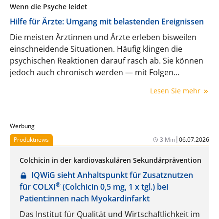
Wenn die Psyche leidet
Hilfe für Ärzte: Umgang mit belastenden Ereignissen
Die meisten Ärztinnen und Ärzte erleben bisweilen
einschneidende Situationen. Häufig klingen die
psychischen Reaktionen darauf rasch ab. Sie können
jedoch auch chronisch werden — mit Folgen
für Betroffene, Patienten und die Versorgung. Prof.
Lesen Sie mehr
Reinhard Strametz erklärt, was schützt und was hilft.
Werbung
|
Produktnews
3 Min
06.07.2026
Colchicin in der kardiovaskulären Sekundärprävention
IQWiG sieht Anhaltspunkt für Zusatznutzen
®
für COLXI
(Colchicin 0,5 mg, 1 x tgl.) bei
Patient:innen nach Myokardinfarkt
Das Institut für Qualität und Wirtschaftlichkeit im