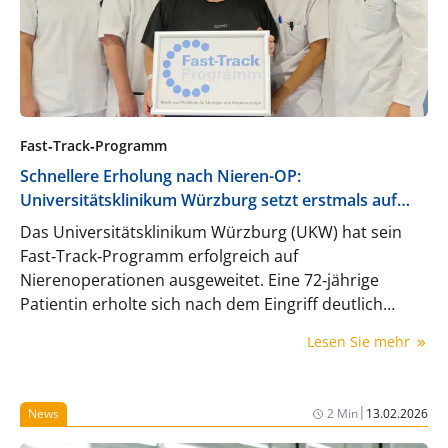
Fast‑Track‑Programm
Schnellere Erholung nach Nieren-OP:
Universitätsklinikum Würzburg setzt erstmals auf
Fast‑Track‑Chirurgie
Das Universitätsklinikum Würzburg (UKW) hat sein
Fast‑Track‑Programm erfolgreich auf
Nierenoperationen ausgeweitet. Eine 72‑jährige
Patientin erholte sich nach dem Eingriff deutlich
schneller und konnte bereits nach drei Tagen aus der
Lesen Sie mehr
Klinik entlassen werden – statt wie üblich nach rund
sechs Tagen.
|
News
2 Min
13.02.2026