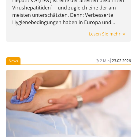
Hepatitis A (HAV) ist eine der ältesten bekannten
1
Virushepatitiden
– und zugleich eine der am
meisten unterschätzten. Denn: Verbesserte
Hygienebedingungen haben in Europa und
Nordamerika zwar zu einem deutlichen
Lesen Sie mehr
Rückgang der Erkrankungen geführt, gleichzeitig
jedoch den Anteil nicht immuner Personen
2
erhöht.
Dadurch besteht insbesondere bei
Reisen in Endemiegebiete oder beim Konsum
|
News
2 Min
23.02.2026
kontaminierter Lebensmittel weiterhin ein
relevantes Infektionsrisiko.