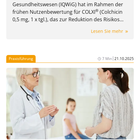
Gesundheitswesen (IQWiG) hat im Rahmen der
®
frühen Nutzenbewertung für COLXI
(Colchicin
0,5 mg, 1 x tgl.), das zur Reduktion des Risikos
ischämischer kardiovaskulärer Ereignisse bei
Lesen Sie mehr
erwachsenen Patient:innen nach Myokardinfarkt
1
zusätzlich zur Standardtherapie zugelassen ist,
einen Anhaltspunkt für einen nicht
2
quantifizierbaren Zusatznutzen festgestellt.
Mit
|
Praxisführung
7 Min
21.10.2025
®
COLXI
steht in Deutschland seit März 2026 eine
Sekundärprophylaxe nach einem Myokardinfarkt
zur Verfügung, die erstmals gezielt die
1
kardiovaskuläre Inflammation adressiert.