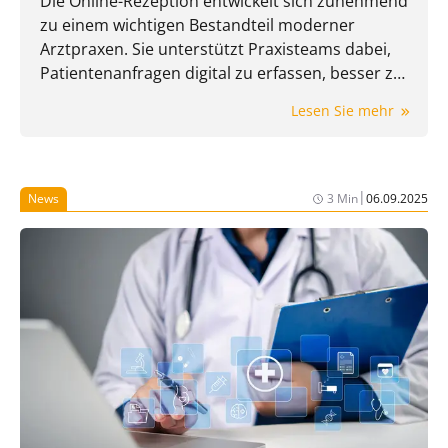
Die Online-Rezeption entwickelt sich zunehmend
zu einem wichtigen Bestandteil moderner
Arztpraxen. Sie unterstützt Praxisteams dabei,
Patientenanfragen digital zu erfassen, besser zu
steuern und den Empfang spürbar zu entlasten.
Lesen Sie mehr
In diesem Artikel werden unter anderem die
Online-Rezeptionen von DocMedico, 321 Med,
Doctolib und einigen weiteren Anbietern
miteinander verglichen.
|
News
3 Min
06.09.2025