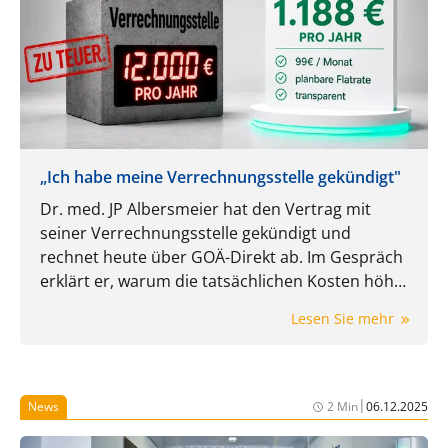
„Ich habe meine Verrechnungsstelle gekündigt"
Dr. med. JP Albersmeier hat den Vertrag mit
seiner Verrechnungsstelle gekündigt und
rechnet heute über GOÄ-Direkt ab. Im Gespräch
erklärt er, warum die tatsächlichen Kosten höher
ausfallen können, als der Prozentsatz im Vertrag
Lesen Sie mehr
zunächst vermuten lässt und welche Rolle
Mindestgebühren, Servicepauschalen, Druck,
Porto und Mehrwertsteuer dabei spielen.
|
News
2 Min
06.12.2025