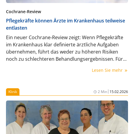
Cochrane-Review
Pflegekräfte können Ärzte im Krankenhaus teilweise
entlasten
Ein neuer Cochrane‑Review zeigt: Wenn Pflegekräfte
im Krankenhaus klar definierte ärztliche Aufgaben
übernehmen, führt das weder zu höheren Risiken
noch zu schlechteren Behandlungsergebnissen. Für
Patienten macht es demnach kaum einen
Lesen Sie mehr
Unterschied, ob bestimmte Leistungen von Ärzten
oder qualifizierten Pflegefachpersonen erbracht
werden.
|
Klinik
2 Min
15.02.2026