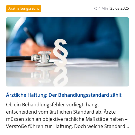
2
quantifizierbaren Zusatznutzen festgestellt.
Mit
|
Arzthaftungsrecht
4 Min
25.03.2025
®
COLXI
steht in Deutschland seit März 2026 eine
Sekundärprophylaxe nach einem Myokardinfarkt
zur Verfügung, die erstmals gezielt die
1
kardiovaskuläre Inflammation adressiert.
Ärztliche Haftung: Der Behandlungsstandard zählt
Ob ein Behandlungsfehler vorliegt, hängt
entscheidend vom ärztlichen Standard ab. Ärzte
müssen sich an objektive fachliche Maßstäbe halten –
Verstöße führen zur Haftung. Doch welche Standards
muss ein Arzt bei der Behandlung einhalten? Der BGH