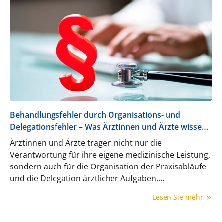
Behandlungsfehler durch Organisations- und
Delegationsfehler – Was Ärztinnen und Ärzte wissen
müssen
Ärztinnen und Ärzte tragen nicht nur die
Verantwortung für ihre eigene medizinische Leistung,
sondern auch für die Organisation der Praxisabläufe
und die Delegation ärztlicher Aufgaben.
Versäumnisse in diesen Bereichen können als
Lesen Sie mehr
Organisationsfehler oder Delegationsfehler gewertet
werden – mit teils weitreichenden