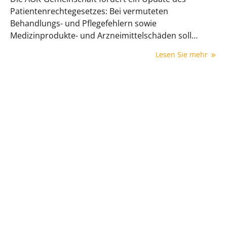
Patientenrechtegesetzes: Bei vermuteten
Behandlungs- und Pflegefehlern sowie
Medizinprodukte- und Arzneimittelschäden soll
künftig eine überwiegende Wahrscheinlichkeit als
Lesen Sie mehr
Beweis genügen. Hintergrund sind 16.660 neue
Verdachtsfälle im Jahr 2024, von denen knapp 29 %
bestätigt wurden.