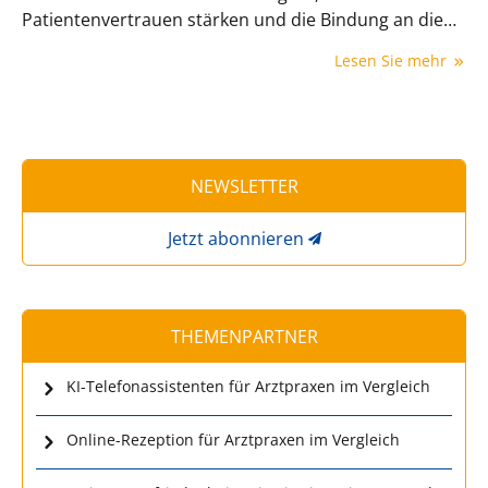
Patientenvertrauen stärken und die Bindung an die
Praxis sogar intensivieren. Wichtig für diesen Effekt ist
Lesen Sie mehr
das Wissen, etwas bewirkt zu haben – auch wenn sich
nicht jeder Wunsch erfüllen lässt.
NEWSLETTER
Jetzt abonnieren
THEMENPARTNER
KI-Telefonassistenten für Arztpraxen im Vergleich
Online-Rezeption für Arztpraxen im Vergleich