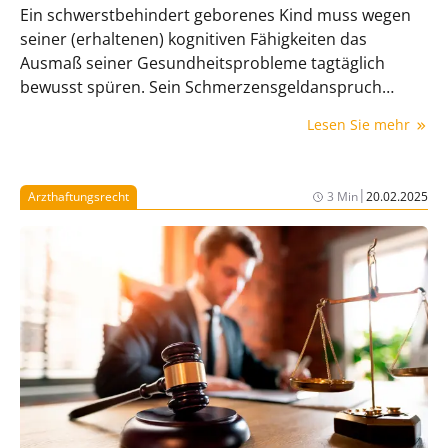
Ein schwerstbehindert geborenes Kind muss wegen
seiner (erhaltenen) kognitiven Fähigkeiten das
Ausmaß seiner Gesundheitsprobleme tagtäglich
bewusst spüren. Sein Schmerzensgeldanspruch
gegen die Geburtshelfer ist daher deutlich höher als
Lesen Sie mehr
der von Kindern ohne ein vergleichbares geistiges
Vermögen.
|
Arzthaftungsrecht
3 Min
20.02.2025