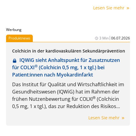
Ärzte sind weitreichend.
Lesen Sie mehr
Werbung
|
Produktnews
3 Min
06.07.2026
Colchicin in der kardiovaskulären Sekundärprävention
IQWiG sieht Anhaltspunkt für Zusatznutzen
®
für COLXI
(Colchicin 0,5 mg, 1 x tgl.) bei
Patient:innen nach Myokardinfarkt
Das Institut für Qualität und Wirtschaftlichkeit im
Gesundheitswesen (IQWiG) hat im Rahmen der
®
frühen Nutzenbewertung für COLXI
(Colchicin
0,5 mg, 1 x tgl.), das zur Reduktion des Risikos
ischämischer kardiovaskulärer Ereignisse bei
Lesen Sie mehr
erwachsenen Patient:innen nach Myokardinfarkt
1
zusätzlich zur Standardtherapie zugelassen ist,
einen Anhaltspunkt für einen nicht