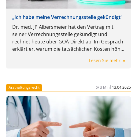
„Ich habe meine Verrechnungsstelle gekündigt"
Dr. med. JP Albersmeier hat den Vertrag mit
seiner Verrechnungsstelle gekündigt und
rechnet heute über GOÄ-Direkt ab. Im Gespräch
erklärt er, warum die tatsächlichen Kosten höher
ausfallen können, als der Prozentsatz im Vertrag
Lesen Sie mehr
zunächst vermuten lässt und welche Rolle
Mindestgebühren, Servicepauschalen, Druck,
Porto und Mehrwertsteuer dabei spielen.
|
Arzthaftungsrecht
3 Min
13.04.2025