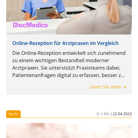
Online-Rezeption für Arztpraxen im Vergleich
Die Online-Rezeption entwickelt sich zunehmend
zu einem wichtigen Bestandteil moderner
Arztpraxen. Sie unterstützt Praxisteams dabei,
Patientenanfragen digital zu erfassen, besser zu
steuern und den Empfang spürbar zu entlasten.
Lesen Sie mehr
In diesem Artikel werden unter anderem die
Online-Rezeptionen von DocMedico, 321 Med,
Doctolib und einigen weiteren Anbietern
miteinander verglichen.
|
Recht
2 Min
22.04.2023