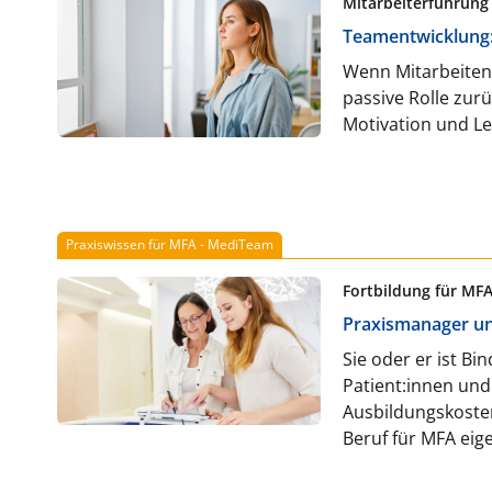
Mitarbeiterführung
Teamentwicklung:
Wenn Mitarbeitende
passive Rolle zur
Motivation und Le
Praxiswissen für MFA - MediTeam
Fortbildung für MF
Praxismanager un
Sie oder er ist B
Patient:innen un
Ausbildungskoste
Beruf für MFA eige