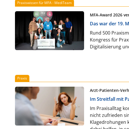
Praxiswissen für MFA - MediTeam
MFA-Award 2026 ver
Das war der 19. 
Rund 500 Praxism
Kongress für Pra
Digitalisierung un
Praxis
Arzt-Patienten-Verh
Im Streitfall mit
Im Praxisalltag k
nicht zufrieden s
Klagedrohungen ­­
dabei helfen, in s