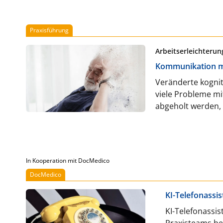
Praxisführung
Arbeitserleichterung
Kommunikation mit
Veränderte kognit
viele Probleme mi
abgeholt werden, 
In Kooperation mit DocMedico
DocMedico
KI-Telefonassis
KI-Telefonassi
Praxisteams be