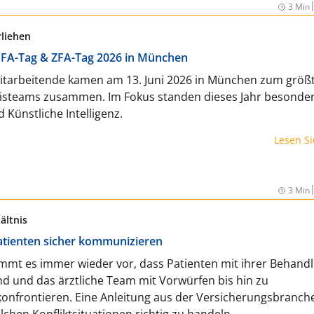
3 Min
liehen
MFA-Tag & ZFA-Tag 2026 in München
itarbeitende kamen am 13. Juni 2026 in München zum größ
xisteams zusammen. Im Fokus standen dieses Jahr besonde
d Künstliche Intelligenz.
Lesen S
3 Min
ältnis
 Patienten sicher kommunizieren
ommt es immer wieder vor, dass Patienten mit ihrer Behand
ind und das ärztliche Team mit Vorwürfen bis hin zu
konfrontieren. Eine Anleitung aus der Versicherungsbranch
olchen Konfliktsituationen richtig zu handeln.