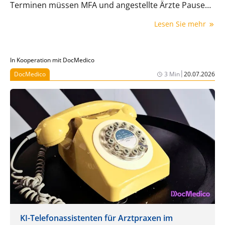
Terminen müssen MFA und angestellte Ärzte Pausen
einlegen – nicht nur, weil es der Gesetzgeber
Lesen Sie mehr
vorschreibt, sondern auch, weil es wichtig ist. Das
sagt das Gesetz.
In Kooperation mit DocMedico
|
DocMedico
3 Min
20.07.2026
KI-Telefonassistenten für Arztpraxen im