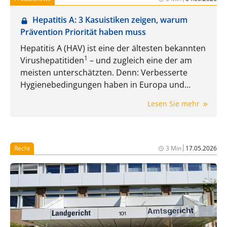
Hepatitis A: 3 Kasuistiken zeigen, warum
Prävention Priorität haben muss
Hepatitis A (HAV) ist eine der ältesten bekannten
1
Virushepatitiden
– und zugleich eine der am
meisten unterschätzten. Denn: Verbesserte
Hygienebedingungen haben in Europa und
Nordamerika zwar zu einem deutlichen
Lesen Sie mehr
Rückgang der Erkrankungen geführt, gleichzeitig
jedoch den Anteil nicht immuner Personen
2
erhöht.
Dadurch besteht insbesondere bei
Reisen in Endemiegebiete oder beim Konsum
|
Recht
3 Min
17.05.2026
kontaminierter Lebensmittel weiterhin ein
relevantes Infektionsrisiko.